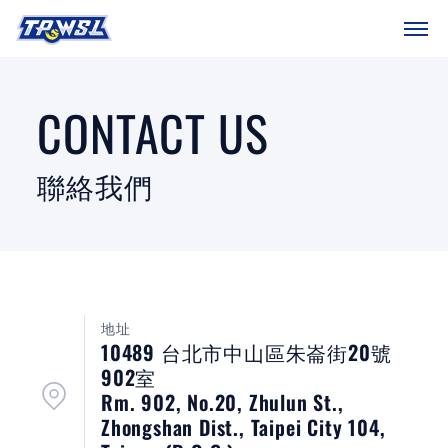
SITEMAP
首頁
CONTACT US
球隊戰績
聯絡我們
賽程表
球團總覽
數據統計
地址
10489 台北市中山區朱崙街20號
關於聯盟
902室
Rm. 902, No.20, Zhulun St.,
球場介紹
Zhongshan Dist., Taipei City 104,