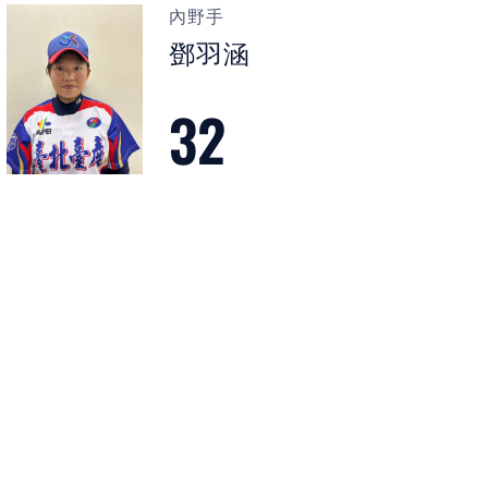
內野手
鄧羽涵
32