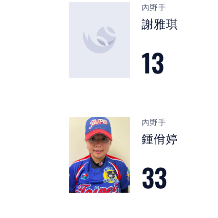
內野手
謝雅琪
13
內野手
鍾佾婷
33