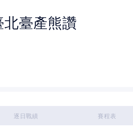
臺北臺產熊讚
逐日戰績
賽程表