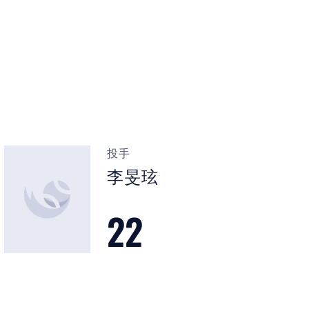
投手
李旻玹
22