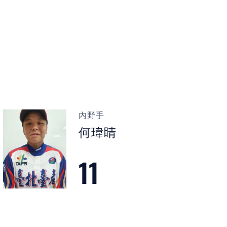
內野手
何瑋睛
11