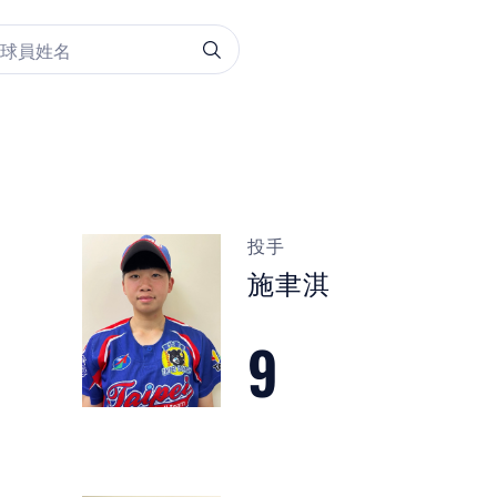
投手
施聿淇
9