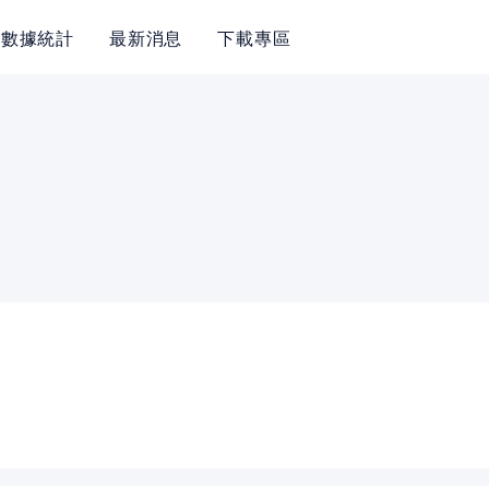
數據統計
最新消息
下載專區
POLICY
隱私權政策
網站使用條款
LINK
教育部體育署
中華民國大專院校體育總