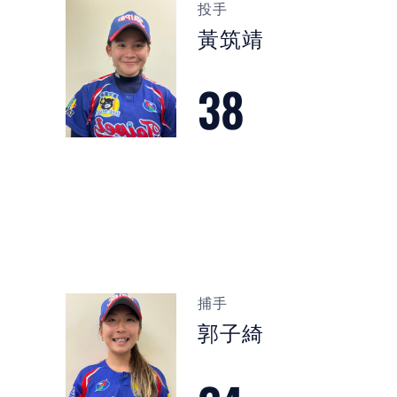
投手
黃筑靖
38
捕手
郭子綺