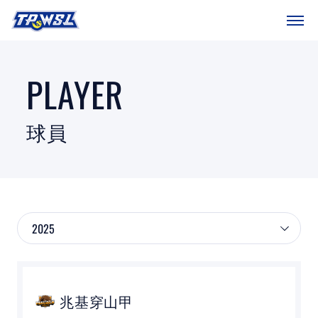
SITEMAP
首頁
PLAYER
球隊戰績
球員
賽程表
球團總覽
數據統計
關於聯盟
球場介紹
兆基穿山甲