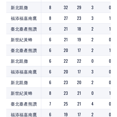
新北凱撒
8
32
29
3
0
福添福嘉南鷹
8
27
23
3
1
臺北臺產熊讚
6
21
18
2
1
新世紀黃蜂
6
21
19
2
0
臺北臺產熊讚
6
20
17
2
1
新北凱撒
6
22
22
0
0
福添福嘉南鷹
6
20
17
3
0
新北凱撒
6
23
20
2
0
新世紀黃蜂
8
23
21
0
1
臺北臺產熊讚
7
25
21
4
0
福添福嘉南鷹
6
19
17
2
0