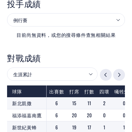
投手成績
目前尚無資料，或您的搜尋條件查無相關結果
對戰成績
球隊
出賽數
打席
打數
四壞
犧牲短
新北凱撒
6
15
11
2
0
福添福嘉南鷹
6
20
20
0
0
新世紀黃蜂
6
19
17
1
1