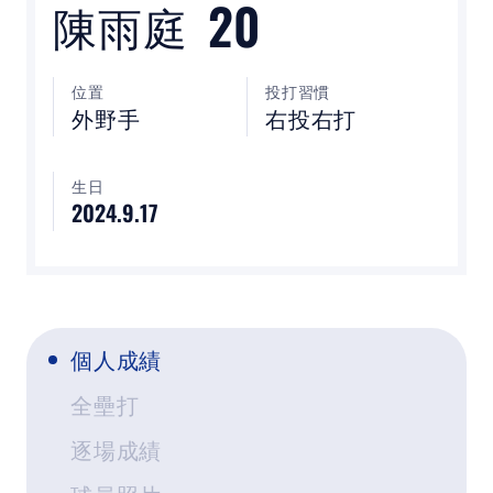
20
陳雨庭
裁判
最新消息
位置
投打習慣
外野手
右投右打
下載專區
聯絡我們
生日
2024.9.17
POLICY
隱私權政策
個人成績
網站使用條款
全壘打
逐場成績
LINK