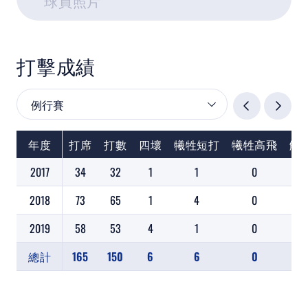
球員照片
教育部體育署
打擊成績
中華民國大專院校體育總會
年度
打席
打數
四壞
犧牲短打
犧牲高飛
觸
2017
34
32
1
1
0
0
2018
73
65
1
4
0
0
2019
58
53
4
1
0
0
總計
165
150
6
6
0
0